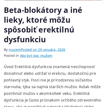
Beta-blokátory a iné
lieky, ktoré môžu
spôsobiť erektilnú
dysfunkciu
By
muzem
Posted on
29 januára, 2026
Posted in
Ako byť viac mužom
Úvod Erektilná dysfunkcia znamená neschopnosť
dosiahnuť alebo udržať si erekciu, dostatočnú pre
pohlavný styk. Hoci nie je prirodzenou súčasťou
starnutia, týka sa najmä starších mužov. Avšak môže
postihnúť mužov v akomkoľvek veku. Erektilná
dysfunkcia je často príznakom určitého zdravotného
stavu, ako je napríklad cukrovka (diabetes) alebo