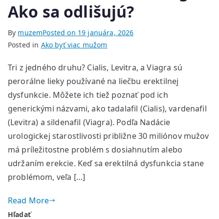
Ako sa odlišujú?
By
muzem
Posted on
19 januára, 2026
Posted in
Ako byť viac mužom
Tri z jedného druhu? Cialis, Levitra, a Viagra sú
perorálne lieky používané na liečbu erektilnej
dysfunkcie. Môžete ich tiež poznať pod ich
generickými názvami, ako tadalafil (Cialis), vardenafil
(Levitra) a sildenafil (Viagra). Podľa Nadácie
urologickej starostlivosti približne 30 miliónov mužov
má príležitostne problém s dosiahnutím alebo
udržaním erekcie. Keď sa erektilná dysfunkcia stane
problémom, veľa […]
Read More
Hľadať