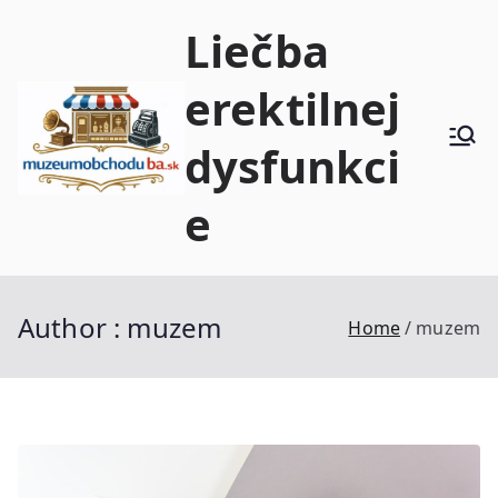
Skip
Liečba
to
content
erektilnej
dysfunkci
e
Author :
muzem
Home
muzem